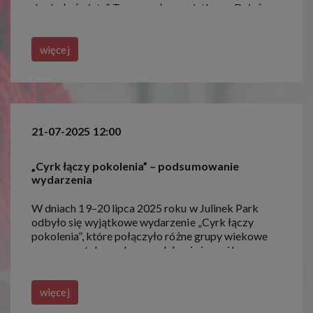
stosowanych przez nas technologii oraz z
dookoła świata”. To pomysł na wyjątkowy Dzień
obowiązującymi przepisami, tak aby dać Ci pełną
Dziecka. Zabierzemy Was w niezwykłą podróż –
wiedzę i komfort w korzystaniu z naszych serwisów
pełną magii cyrku, kreatywnych warsztatów i
internetowych. Zapoznaj się z poniższymi
niezapomnianych atrakcji!
więcej
informacjami klikając
Zobacz szczegóły
Przejdź do strony
21-07-2025 12:00
„Cyrk łączy pokolenia” – podsumowanie
wydarzenia
W dniach 19–20 lipca 2025 roku w Julinek Park
odbyło się wyjątkowe wydarzenie „Cyrk łączy
pokolenia”, które połączyło różne grupy wiekowe
poprzez sztukę cyrkową, edukację i wspólne
doświadczenia. W ramach dwóch dni atrakcji
uczestnicy wzięli udział w warsztatach, spektaklach
oraz oprowadzaniu po Muzeum Sztuki Cyrkowej w
więcej
Julinku, tworząc przestrzeń wymiany doświadczeń i