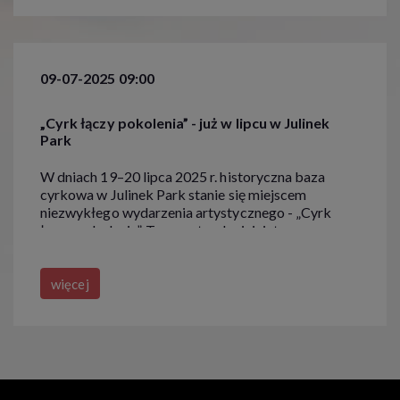
budowania relacji międzypokoleniowych.
Wydarzenie cieszyło się dużym zainteresowaniem
wśród uczestników reprezentujących różne
pokolenia. Dzięki obecności tłumaczy Polskiego
09-07-2025 09:00
Języka Migowego aktywności były dostępne
również dla osób głuchych i niedosłyszących.
„Cyrk łączy pokolenia” - już w lipcu w Julinek
Park
W dniach 19–20 lipca 2025 r. historyczna baza
cyrkowa w Julinek Park stanie się miejscem
niezwykłego wydarzenia artystycznego - „Cyrk
łączy pokolenia”. To nowatorska inicjatywa
kulturalna, której celem jest ukazanie sztuki
cyrkowej jako przestrzeni integracji
międzypokoleniowej, edukacji, a także łączenia
więcej
tradycji z nowoczesnością. W centrum wydarzenia
znajduje się przesłanie: cyrk to coś więcej niż
widowisko – to narzędzie porozumienia i
współpracy między pokoleniami. Projekt ma na celu
budowanie mostów pomiędzy młodszymi i
starszymi uczestnikami kultury, sprzyjając