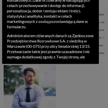
kontaktowych. Dane te zbieramy w następujących
celach: przechowywanie i dostęp do informacji,
personalizacja, dobór i emisja reklam i treści,
Michał Derlicki
- Kaskader filmowy i teatralny. Aktor/ Artysta Teatru Studio
statystyka i analityka, kontakt w celach
marketingowych z osobą pozostawiającą dane w
Buffo w Warszawie. Solista w międzynarodowej rewii na lodzie „Holiday on
formularzu.
Ice” w spektaklu „TIME” / jako „speciality performer” w akrobatyce
Administratorem zbieranych danych są Zjednoczone
powietrznej na pasach. Reżyser opraw artystycznych, pokazów mody i
Przedsiębiorstwa Rozrywkowe S.A. z siedzibą w
innych wydarzeń artystycznych w Nashi Art Entertaiment Production.
Warszawie (00-075) przy ulicy Senatorskiej 13/15.
Przetwarzanie takie jest prawnie uzasadnione i nie
Akrobatyką powietrzną zajmuje się od 2012 roku, instruktor wushu
wymaga dodatkowej zgody z Twojej strony, ale
sportowego, gimnastyki i akrobatyki sportowej.
możesz mu się w każdej chwili sprzeciwić. O ile nie
zdecydujesz inaczej, dokonując stosownych zmian
ustawień w Twojej przeglądarce Zjednoczone
Przedsiębiorstwa Rozrywkowe S.A. będą również
instalować na Twoich urządzeniach pliki cookies i
podobne oraz odczytywać informacje z takich
plików.
Pragniemy zapoznać Cię ze szczegółami