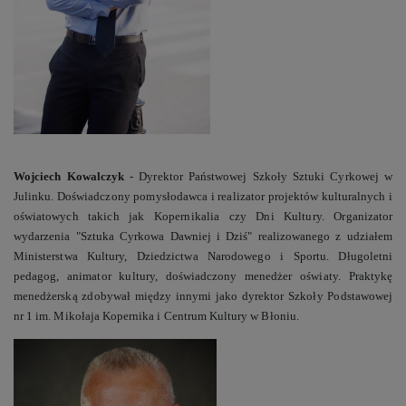
stosowanych przez nas technologii oraz z
obowiązującymi przepisami, tak aby dać Ci pełną
wiedzę i komfort w korzystaniu z naszych serwisów
internetowych. Zapoznaj się z poniższymi
informacjami klikając
Zobacz szczegóły
Przejdź do strony
Wojciech Kowalczyk
-
D
yrektor Państwowej Szkoły Sztuki Cyrkowej w
Julinku. Doświadczony
pomysłodawca i realizator projektów kulturalnych i
oświatowych takich jak Kopernikalia czy Dni Kultury.
Organizator
wydarzenia
"Sztuka Cyrkowa Dawniej i Dziś" realizowanego z udziałem
M
inisterstwa
K
ultury,
D
ziedzictwa
N
arodowego i Sportu
.
Długoletni
pedagog, animator kultury,
d
oświadczony men
e
dżer oświaty. Praktykę
menedżerską zdobywał między innymi jako dyrektor Szkoły Podstawowej
nr 1 im. Mikołaja Kopernika i Centrum Kultury w Błoniu.