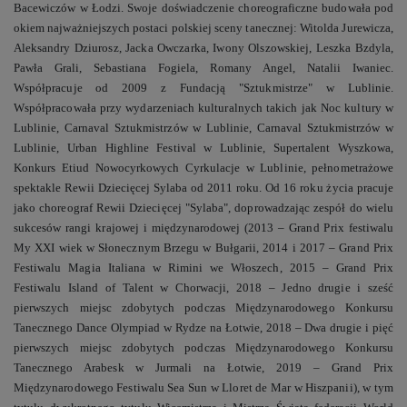
Bacewiczów w Łodzi. Swoje doświadczenie choreograficzne budowała pod
okiem najważniejszych postaci polskiej sceny tanecznej: Witolda Jurewicza,
Aleksandry Dziurosz, Jacka Owczarka, Iwony Olszowskiej, Leszka Bzdyla,
Pawła Grali, Sebastiana Fogiela, Romany Angel, Natalii Iwaniec.
Współpracuje od 2009 z Fundacją "Sztukmistrze" w Lublinie.
Współpracowała przy wydarzeniach kulturalnych takich jak Noc kultury w
Lublinie, Carnaval Sztukmistrzów w Lublinie, Carnaval Sztukmistrzów w
Lublinie, Urban Highline Festival w Lublinie, Supertalent Wyszkowa,
Konkurs Etiud Nowocyrkowych Cyrkulacje w Lublinie, pełnometrażowe
spektakle Rewii Dziecięcej Sylaba od 2011 roku. Od 16 roku życia pracuje
jako choreograf Rewii Dziecięcej "Sylaba", doprowadzając zespół do wielu
sukcesów rangi krajowej i międzynarodowej (2013 – Grand Prix festiwalu
My XXI wiek w Słonecznym Brzegu w Bułgarii, 2014 i 2017 – Grand Prix
Festiwalu Magia Italiana w Rimini we Włoszech, 2015 – Grand Prix
Festiwalu Island of Talent w Chorwacji, 2018 – Jedno drugie i sześć
pierwszych miejsc zdobytych podczas Międzynarodowego Konkursu
Tanecznego Dance Olympiad w Rydze na Łotwie, 2018 – Dwa drugie i pięć
pierwszych miejsc zdobytych podczas Międzynarodowego Konkursu
Tanecznego Arabesk w Jurmali na Łotwie, 2019 – Grand Prix
Międzynarodowego Festiwalu Sea Sun w Lloret de Mar w Hiszpanii), w tym