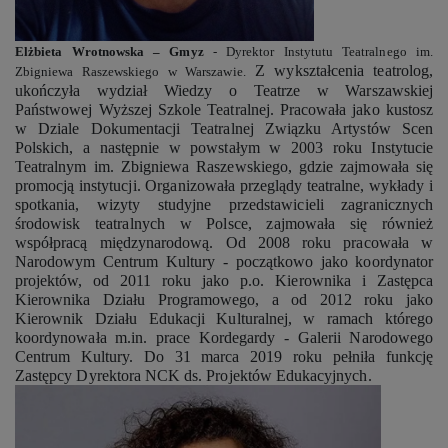
Elżbieta Wrotnowska – Gmyz
- Dyrektor Instytutu Teatralnego im.
Z
wykształcenia teatrolo
g
,
Zbigniewa
Raszewskiego
w Warszawie.
ukończyła wydział Wiedzy o Teatrze
w W
arszawskiej
Państwowej Wyższej Szko
le
Teatralnej. Pracowała jako kustosz
w Dziale Dokumentacji Teatralnej Związku Artystów Scen
Polskich, a następnie w powstałym w 2003 roku Instytucie
Teatralnym im. Zbigniewa Raszewskiego, gdzie zajmowała się
promocją instytucji. Organizowała przeglądy teatralne, wykłady i
spotkania, wizyty studyjne przedstawicieli zagranicznych
środowisk teatralnych w Polsce, zajmowała się również
współpracą międzynarodową. Od 2008 roku pracowała w
Narodowym Centrum Kultury - początkowo jako koordynator
projektów, od 2011 roku jako p.o. Kierownika i Zastępca
Kierownika Działu Programowego, a od 2012 roku jako
Kierownik Działu Edukacji Kulturalnej, w ramach którego
koordynowała m.in. prace Kordegardy - Galerii Narodowego
Centrum Kultury. Do 31 marca 2019 roku pełniła funkcję
Zastępcy Dyrektora NCK ds. Projektów Edukacyjnych.