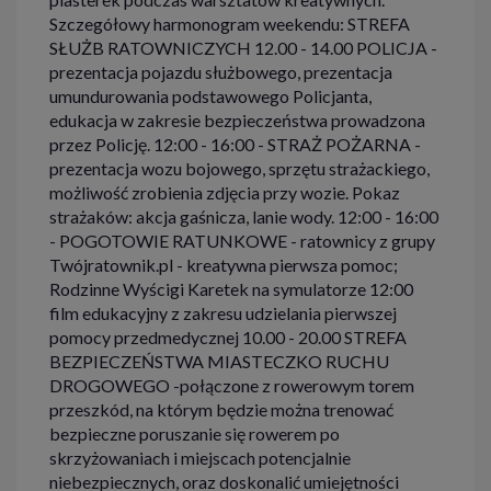
Szczegółowy harmonogram weekendu: STREFA
SŁUŻB RATOWNICZYCH 12.00 - 14.00 POLICJA -
prezentacja pojazdu służbowego, prezentacja
umundurowania podstawowego Policjanta,
edukacja w zakresie bezpieczeństwa prowadzona
przez Policję. 12:00 - 16:00 - STRAŻ POŻARNA -
prezentacja wozu bojowego, sprzętu strażackiego,
możliwość zrobienia zdjęcia przy wozie. Pokaz
strażaków: akcja gaśnicza, lanie wody. 12:00 - 16:00
- POGOTOWIE RATUNKOWE - ratownicy z grupy
Twójratownik.pl - kreatywna pierwsza pomoc;
Rodzinne Wyścigi Karetek na symulatorze 12:00
film edukacyjny z zakresu udzielania pierwszej
pomocy przedmedycznej 10.00 - 20.00 STREFA
BEZPIECZEŃSTWA MIASTECZKO RUCHU
DROGOWEGO -połączone z rowerowym torem
przeszkód, na którym będzie można trenować
bezpieczne poruszanie się rowerem po
skrzyżowaniach i miejscach potencjalnie
niebezpiecznych, oraz doskonalić umiejętności