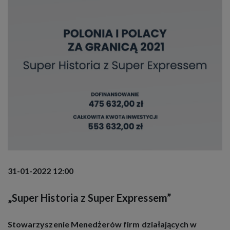
stosowanych przez nas technologii oraz z
obowiązującymi przepisami, tak aby dać Ci pełną
wiedzę i komfort w korzystaniu z naszych serwisów
internetowych. Zapoznaj się z poniższymi
informacjami klikając
Zobacz szczegóły
Przejdź do strony
31-01-2022 12:00
„Super Historia z Super Expressem”
Stowarzyszenie Menedżerów firm działających w