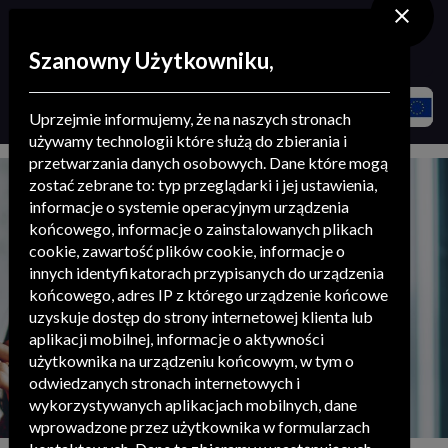
stowarzyszenie
.
menedżerów
Szanowny Użytkowniku,
Strona główna
Aktualności
Uprzejmie informujemy, że na naszych stronach
„Super Historia z Super Expressem”
używamy technologii które służą do zbierania i
przetwarzania danych osobowych. Dane które mogą
zostać zebrane to: typ przeglądarki i jej ustawienia,
aktualności
informacje o systemie operacyjnym urządzenia
końcowego, informacje o zainstalowanych plikach
cookie, zawartość plików cookie, informacje o
innych identyfikatorach przypisanych do urządzenia
końcowego, adres IP z którego urządzenie końcowe
uzyskuje dostęp do strony internetowej klienta lub
aplikacji mobilnej, informacje o aktywności
użytkownika na urządzeniu końcowym, w tym o
odwiedzanych stronach internetowych i
wykorzystywanych aplikacjach mobilnych, dane
wprowadzone przez użytkownika w formularzach