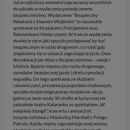
Już w najbliższy weekend zapraszamy wszystkich
do udziału w wydarzeniu poświęconemu
bezpieczeństwu. Wydarzenie "Bezpieczny
Weekend z klaunem Wojtkiem" to niezwykłe
spotkanie ze Strażakami, Policjantami oraz
Ratownikami Medycznymi. W trakcie wydarzenia
dowiecie się w jaki sposób postępować by być
bezpiecznym w ruchu drogowym, co robić gdy
znajdziemy się w sytuacji zagrażającej życiu. Dwa
dni edukacji jak dbać o Bezpieczeństwo – swoje i
bliskich. Będzie miasteczko ruchu drogowego,
symulator bezpiecznej jazdy i strefa symulacji
wypadku. Do tego spotkania ze służbami
ratowniczymi, prezentacja pojazdów służbowych,
sprzętu strażackiego,pokaz strażaków: akcja
gaśnicza, lanie wody. W strefie artystycznej nie
zabraknie teatru Katarynka ze spektaklem „W
miejskiej dżungli”, koncertu i animacji nt.
bezpieczeństwa z Maskotką Marshall z Psiego
Patrolu. Każdy chętny zaprojektuje swój własny
plasterek podczas warsztatów kreatywnych.