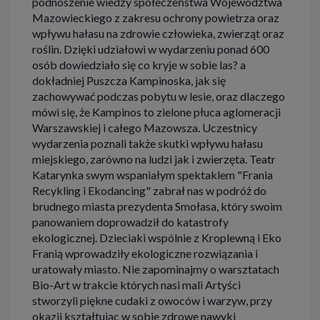
podnoszenie wiedzy społeczeństwa Województwa
Mazowieckiego z zakresu ochrony powietrza oraz
wpływu hałasu na zdrowie człowieka, zwierząt oraz
roślin. Dzięki udziałowi w wydarzeniu ponad 600
osób dowiedziało się co kryje w sobie las? a
dokładniej Puszcza Kampinoska, jak się
zachowywać podczas pobytu w lesie, oraz dlaczego
mówi się, że Kampinos to zielone płuca aglomeracji
Warszawskiej i całego Mazowsza. Uczestnicy
wydarzenia poznali także skutki wpływu hałasu
miejskiego, zarówno na ludzi jak i zwierzęta. Teatr
Katarynka swym wspaniałym spektaklem "Frania
Recykling i Ekodancing" zabrał nas w podróż do
brudnego miasta prezydenta Smołasa, który swoim
panowaniem doprowadził do katastrofy
ekologicznej. Dzieciaki wspólnie z Kroplewną i Eko
Franią wprowadziły ekologiczne rozwiązania i
uratowały miasto. Nie zapominajmy o warsztatach
Bio-Art w trakcie których nasi mali Artyści
stworzyli piękne cudaki z owoców i warzyw, przy
okazji kształtując w sobie zdrowe nawyki