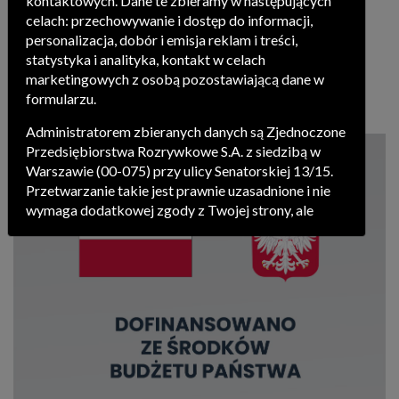
kontaktowych. Dane te zbieramy w następujących
celach: przechowywanie i dostęp do informacji,
„Super Historia z Super
personalizacja, dobór i emisja reklam i treści,
Expressem”
.
statystyka i analityka, kontakt w celach
marketingowych z osobą pozostawiającą dane w
formularzu.
Administratorem zbieranych danych są Zjednoczone
Przedsiębiorstwa Rozrywkowe S.A. z siedzibą w
Warszawie (00-075) przy ulicy Senatorskiej 13/15.
Przetwarzanie takie jest prawnie uzasadnione i nie
wymaga dodatkowej zgody z Twojej strony, ale
możesz mu się w każdej chwili sprzeciwić. O ile nie
zdecydujesz inaczej, dokonując stosownych zmian
ustawień w Twojej przeglądarce Zjednoczone
Przedsiębiorstwa Rozrywkowe S.A. będą również
instalować na Twoich urządzeniach pliki cookies i
podobne oraz odczytywać informacje z takich
plików.
Pragniemy zapoznać Cię ze szczegółami