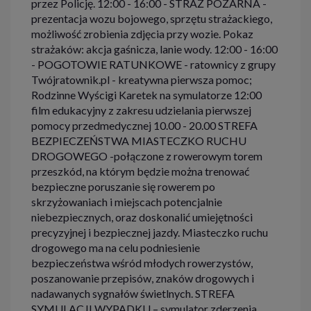
przez Policję. 12:00 - 16:00 - STRAŻ POŻARNA -
prezentacja wozu bojowego, sprzętu strażackiego,
możliwość zrobienia zdjęcia przy wozie. Pokaz
strażaków: akcja gaśnicza, lanie wody. 12:00 - 16:00
- POGOTOWIE RATUNKOWE - ratownicy z grupy
Twójratownik.pl - kreatywna pierwsza pomoc;
Rodzinne Wyścigi Karetek na symulatorze 12:00
film edukacyjny z zakresu udzielania pierwszej
pomocy przedmedycznej 10.00 - 20.00 STREFA
BEZPIECZEŃSTWA MIASTECZKO RUCHU
DROGOWEGO -połączone z rowerowym torem
przeszkód, na którym będzie można trenować
bezpieczne poruszanie się rowerem po
skrzyżowaniach i miejscach potencjalnie
niebezpiecznych, oraz doskonalić umiejętności
precyzyjnej i bezpiecznej jazdy. Miasteczko ruchu
drogowego ma na celu podniesienie
bezpieczeństwa wśród młodych rowerzystów,
poszanowanie przepisów, znaków drogowych i
nadawanych sygnałów świetlnych. STREFA
SYMULACJI WYPADKU – symulator zderzenia