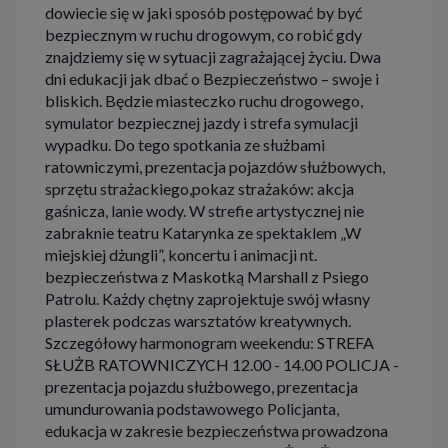
dowiecie się w jaki sposób postępować by być
bezpiecznym w ruchu drogowym, co robić gdy
znajdziemy się w sytuacji zagrażającej życiu. Dwa
dni edukacji jak dbać o Bezpieczeństwo – swoje i
bliskich. Będzie miasteczko ruchu drogowego,
symulator bezpiecznej jazdy i strefa symulacji
wypadku. Do tego spotkania ze służbami
ratowniczymi, prezentacja pojazdów służbowych,
sprzętu strażackiego,pokaz strażaków: akcja
gaśnicza, lanie wody. W strefie artystycznej nie
zabraknie teatru Katarynka ze spektaklem „W
miejskiej dżungli”, koncertu i animacji nt.
bezpieczeństwa z Maskotką Marshall z Psiego
Patrolu. Każdy chętny zaprojektuje swój własny
plasterek podczas warsztatów kreatywnych.
Szczegółowy harmonogram weekendu: STREFA
SŁUŻB RATOWNICZYCH 12.00 - 14.00 POLICJA -
prezentacja pojazdu służbowego, prezentacja
umundurowania podstawowego Policjanta,
edukacja w zakresie bezpieczeństwa prowadzona