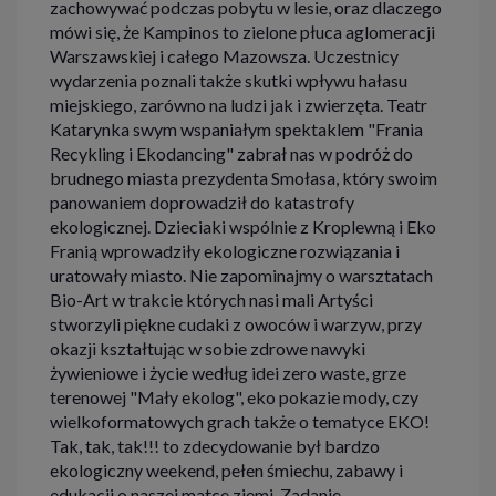
zachowywać podczas pobytu w lesie, oraz dlaczego
mówi się, że Kampinos to zielone płuca aglomeracji
Warszawskiej i całego Mazowsza. Uczestnicy
wydarzenia poznali także skutki wpływu hałasu
miejskiego, zarówno na ludzi jak i zwierzęta. Teatr
Katarynka swym wspaniałym spektaklem "Frania
Recykling i Ekodancing" zabrał nas w podróż do
brudnego miasta prezydenta Smołasa, który swoim
panowaniem doprowadził do katastrofy
ekologicznej. Dzieciaki wspólnie z Kroplewną i Eko
Franią wprowadziły ekologiczne rozwiązania i
uratowały miasto. Nie zapominajmy o warsztatach
Bio-Art w trakcie których nasi mali Artyści
stworzyli piękne cudaki z owoców i warzyw, przy
okazji kształtując w sobie zdrowe nawyki
żywieniowe i życie według idei zero waste, grze
terenowej "Mały ekolog", eko pokazie mody, czy
wielkoformatowych grach także o tematyce EKO!
Tak, tak, tak!!! to zdecydowanie był bardzo
ekologiczny weekend, pełen śmiechu, zabawy i
edukacji o naszej matce ziemi. Zadanie