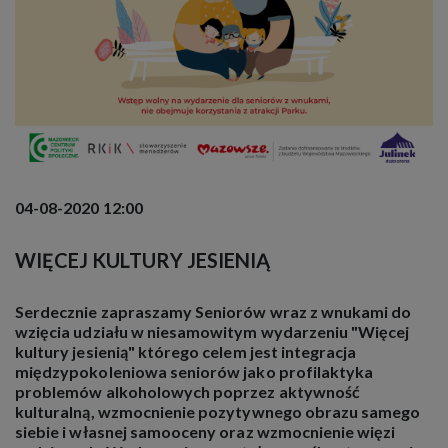
stosowanych przez nas technologii oraz z
obowiązującymi przepisami, tak aby dać Ci pełną
wiedzę i komfort w korzystaniu z naszych serwisów
internetowych. Zapoznaj się z poniższymi
informacjami klikając
Zobacz szczegóły
Przejdź do strony
04-08-2020 12:00
WIĘCEJ KULTURY JESIENIĄ
Serdecznie zapraszamy Seniorów wraz z wnukami do
wzięcia udziału w niesamowitym wydarzeniu "Więcej
kultury jesienią" którego celem jest integracja
międzypokoleniowa seniorów jako profilaktyka
problemów alkoholowych poprzez aktywność
kulturalną, wzmocnienie pozytywnego obrazu samego
siebie i własnej samooceny oraz wzmocnienie więzi