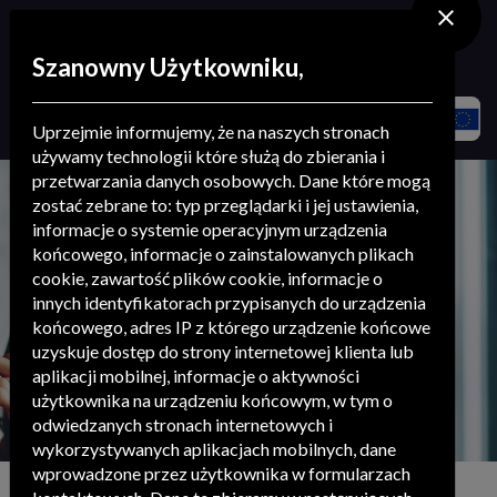
stowarzyszenie
.
menedżerów
Szanowny Użytkowniku,
Strona główna
Aktualności
WIĘCEJ KULTURY JESIENIĄ
Uprzejmie informujemy, że na naszych stronach
używamy technologii które służą do zbierania i
przetwarzania danych osobowych. Dane które mogą
aktualności
zostać zebrane to: typ przeglądarki i jej ustawienia,
informacje o systemie operacyjnym urządzenia
końcowego, informacje o zainstalowanych plikach
cookie, zawartość plików cookie, informacje o
innych identyfikatorach przypisanych do urządzenia
końcowego, adres IP z którego urządzenie końcowe
uzyskuje dostęp do strony internetowej klienta lub
aplikacji mobilnej, informacje o aktywności
użytkownika na urządzeniu końcowym, w tym o
odwiedzanych stronach internetowych i
wykorzystywanych aplikacjach mobilnych, dane
wprowadzone przez użytkownika w formularzach