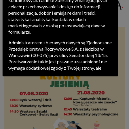
kontaktowych. Dane te zbieramy w następujących
WIĘCEJ KULTURY JESIENIĄ
.
celach: przechowywanie i dostęp do informacji,
personalizacja, dobór i emisja reklam i treści,
statystyka i analityka, kontakt w celach
marketingowych z osobą pozostawiającą dane w
formularzu.
Administratorem zbieranych danych są Zjednoczone
Przedsiębiorstwa Rozrywkowe S.A. z siedzibą w
Warszawie (00-075) przy ulicy Senatorskiej 13/15.
Przetwarzanie takie jest prawnie uzasadnione i nie
wymaga dodatkowej zgody z Twojej strony, ale
możesz mu się w każdej chwili sprzeciwić. O ile nie
zdecydujesz inaczej, dokonując stosownych zmian
ustawień w Twojej przeglądarce Zjednoczone
Przedsiębiorstwa Rozrywkowe S.A. będą również
instalować na Twoich urządzeniach pliki cookies i
podobne oraz odczytywać informacje z takich
plików.
Pragniemy zapoznać Cię ze szczegółami